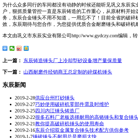
为什么众多同行的车间都没有动静的时候还能听见巩义东辰实
户，狠抓质量管控一直是东辰铸造的工作重心，从原材料开始
务，东辰合金锤头不用不知道，一用忘不了！目前全省的破碎
效，东辰期待与您合作，为您提供优质合金耐磨锤头和破碎机
本文由巩义市东辰实业有限公司http://www.gydczy.com编
上一篇：
东辰铸造锤头厂上冷却型砂设备增产量保质量
下一篇：
山西耐磨件经销商王总定制的碎煤机锤头
东辰新闻
2019-2-28
供应台州打砂锤头
2019-2-27
巧妙使用破碎机零部件需及时维护
2019-2-25
四川内江锤头铸造厂
2019-2-22
很多石料厂老板选择耐用的高铬锤头和复合锤
2019-2-21
教你提高破碎机锤头的使用寿命
2019-2-16
东辰介绍双金属复合锤头技术配方供你参考
2019-1-7
锤破锤头不耐用总是磨损太快