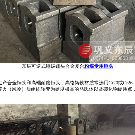
东辰可逆式锤破锤头合金复合
粉煤专用锤头
产合金锤头和高端耐磨锤头，高铬铸铁材质常选用Cr20或Cr2
淬火（风冷）后组织转变为硬度极高的马氏体以及碳化物硬质点，回