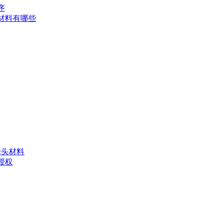
序
材料有哪些
锤头材料
授权