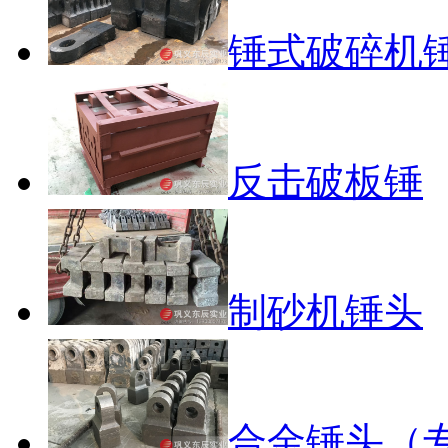
锤式破碎机
反击破板锤
制砂机锤头
合金锤头（