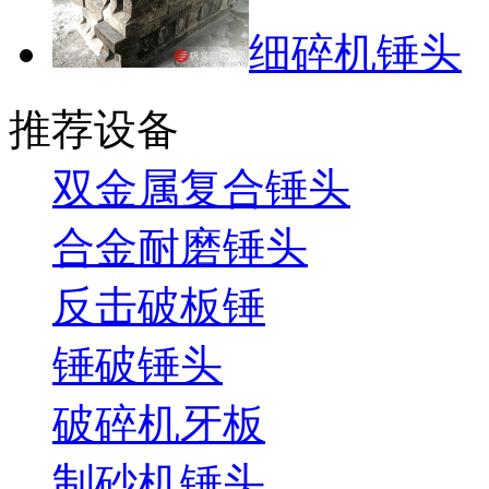
细碎机锤头
推荐设备
双金属复合锤头
合金耐磨锤头
反击破板锤
锤破锤头
破碎机牙板
制砂机锤头