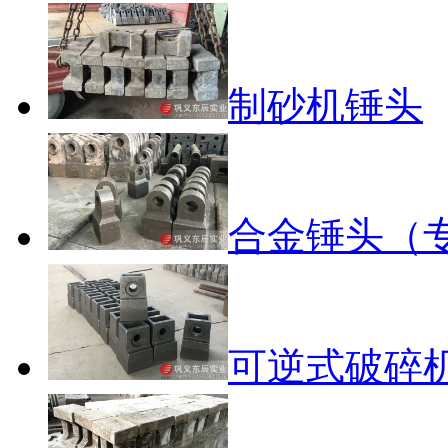
制砂机锤头
合金锤头（
可逆式破碎